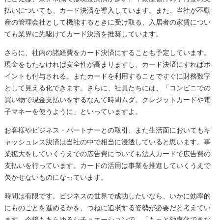
払いについても、カード決済を導入しています。また、当社が不動
産の管理会社として機能するときに受け取る、入居者の家賃につい
ても業界に先駆けてカード決済を推奨しています。
さらに、社内の諸経費をカード決済にすることも予定しています。
現金をもたなければ安全性が高まりますし、カード決済にすればポ
イントも付与される。またカードを利用することですぐに財務数字
として見える化できます。さらに、社員たちには、「コンビニでの
買い物で現金支払いをするなんて時間ムダ。クレジットカードや電
子マネーを使うように」といっていますよ。
お客様やビジネス・パートナーとの取引、また生活面においてもキ
ャッシュレス決済は当社の中で相当に浸透していると思います。事
業拡大をしていくうえでの広告費についても法人カードで広告費の
支払いを行っています。カードの活用は事業を推進していくうえで
欠かせないものになっています。
時間は有限です。ビジネスの世界で成功したいなら、いかに効率的
にものごとを進めるかを、つねに追求する姿勢が必要だと考えてい
ます。今後もあらゆるシチュエーションで、「もっと効率化できな