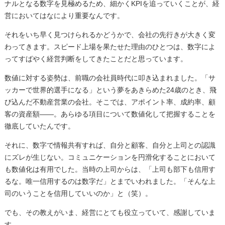
ナルとなる数字を見極めるため、細かくKPIを追っていくことが、経
営においてはなにより重要なんです。
それをいち早く見つけられるかどうかで、会社の先行きが大きく変
わってきます。スピード上場を果たせた理由のひとつは、数字によ
ってすばやく経営判断をしてきたことだと思っています。
数値に対する姿勢は、前職の会社員時代に叩き込まれました。「サ
ッカーで世界的選手になる」という夢をあきらめた24歳のとき、飛
び込んだ不動産営業の会社。そこでは、アポイント率、成約率、顧
客の資産額――。あらゆる項目について数値化して把握することを
徹底していたんです。
それに、数字で情報共有すれば、自分と顧客、自分と上司との認識
にズレが生じない。コミュニケーションを円滑化することにおいて
も数値化は有用でした。当時の上司からは、「上司も部下も信用す
るな。唯一信用するのは数字だ」とまでいわれました。「そんな上
司のいうことを信用していいのか」と（笑）。
でも、その教えがいま、経営にとても役立っていて、感謝していま
す。