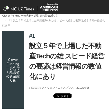
Clever Funding 一歩先行く経営者の資金繰り術
#1 設立５年で上場した不動産Techの雄 スピード経営の要諦は経営情報の数値化
にあり
#1
設立５年で上場した不動
産Techの雄 スピード経営
Clever
Funding
の要諦は経営情報の数値
一歩先行
く経営者
化にあり
の資金繰
り術
アメリカン・エキスプレス
2019/10/25
Sponsored