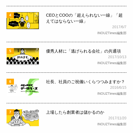
CEOとCOOの「超えられない一線」「超
4
えてはならない一線」
2017/6/7
INOUZTimes編集部
優秀人材に「逃げられる会社」の共通項
5
2017/10/13
INOUZTimes編集部
社長、社員のご祝儀いくらつつみますか？
6
2016/6/15
INOUZTimes編集部
上場したら創業者は儲かるのか
7
2017/11/20
INOUZTimes編集部