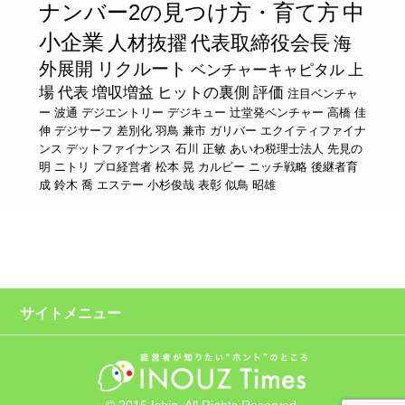
ナンバー2の見つけ方・育て方
中
小企業
人材抜擢
代表取締役会長
海
外展開
リクルート
ベンチャーキャピタル
上
場
代表
増収増益
ヒットの裏側
評価
注目ベンチャ
ー
波通
デジエントリー
デジキュー
辻堂発ベンチャー
高橋 佳
伸
デジサーフ
差別化
羽鳥 兼市
ガリバー
エクイティファイナ
ンス
デットファイナンス
石川 正敏
あいわ税理士法人
先見の
明
ニトリ
プロ経営者
松本 晃
カルビー
ニッチ戦略
後継者育
成
鈴木 喬
エステー
小杉俊哉
表彰
似鳥 昭雄
サイトメニュー
© 2016 Ishin. All Rights Reserved.