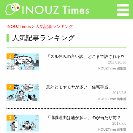
INOUZTimes
>
人気記事ランキング
人気記事ランキング
「ズル休みの言い訳」どこまで許される!?
1
2017/10/30
INOUZTimes編集部
意外とモヤモヤが多い「住宅手当」
2
2018/3/5
INOUZTimes編集部
「退職理由は嘘が多い」のが当たり前？
3
2017/7/6
INOUZTimes編集部