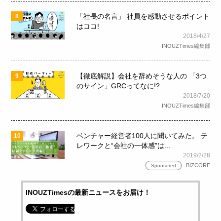
「社長の名言」 社員を感動させるポイント
8
はココ!
2018/4/27
INOUZTimes編集部
【徹底解説】会社を辞めそうな人の 「3つ
9
のサイン」GRCってなに!?
2018/7/20
INOUZTimes編集部
ベンチャー経営者100人に聞いてみた。 テ
10
レワークと“会社の一体感”は...
2019/2/28
BIZCORE
Sponsored
INOUZTimesの最新ニュースをお届け！