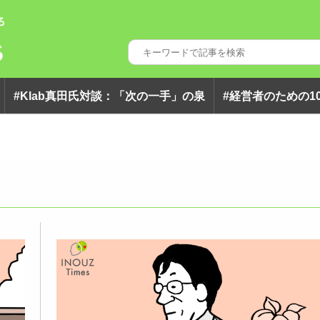
#klab真田氏対談：「次の一手」の泉
#経営者のための1