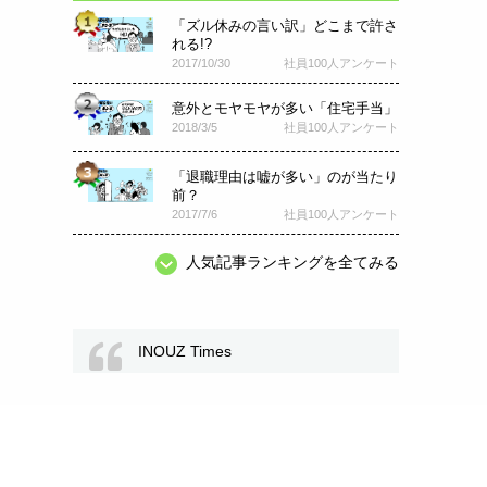
「ズル休みの言い訳」どこまで許さ
れる!?
2017/10/30
社員100人アンケート
意外とモヤモヤが多い「住宅手当」
2018/3/5
社員100人アンケート
「退職理由は嘘が多い」のが当たり
前？
2017/7/6
社員100人アンケート
人気記事ランキングを全てみる
INOUZ Times