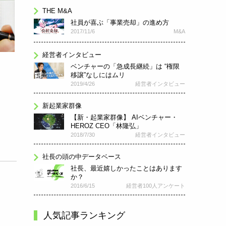
THE M&A
社員が喜ぶ「事業売却」の進め方
2017/11/6
M&A
経営者インタビュー
ベンチャーの「急成長継続」は “権限
移譲”なしにはムリ
2019/4/26
経営者インタビュー
新起業家群像
【新・起業家群像】 AIベンチャー・
HEROZ CEO「林隆弘」
2018/7/30
経営者インタビュー
社長の頭の中データベース
社長、最近嬉しかったことはあります
か？
2016/6/15
経営者100人アンケート
人気記事ランキング