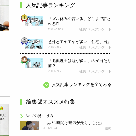
人気記事ランキング
「ズル休みの言い訳」どこまで許さ
れる!?
2017/10/30
社員100人アンケート
意外とモヤモヤが多い「住宅手当」
2018/3/5
社員100人アンケート
「退職理由は嘘が多い」のが当たり
前？
2017/7/6
社員100人アンケート
人気記事ランキングを全てみる
編集部オススメ特集
No.2の見つけ方
「あの2時間は緊張が走りました」
2016/10/4
組織