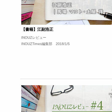
【書籍】江副浩正
INOUZレビュー
INOUZTimes編集部 2018/1/5