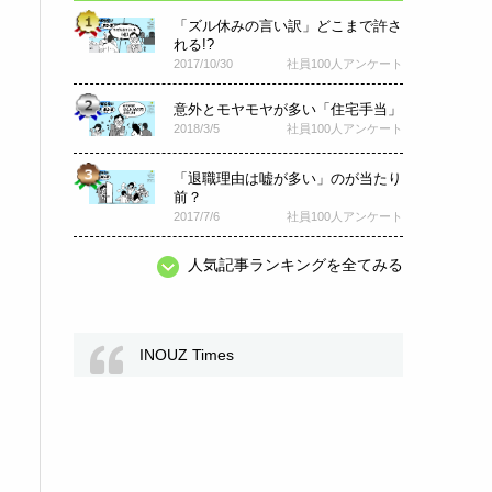
「ズル休みの言い訳」どこまで許さ
れる!?
2017/10/30
社員100人アンケート
意外とモヤモヤが多い「住宅手当」
2018/3/5
社員100人アンケート
「退職理由は嘘が多い」のが当たり
前？
2017/7/6
社員100人アンケート
人気記事ランキングを全てみる
INOUZ Times