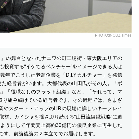
PHOTO:INOUZ Times
ト』の舞台となったナニワの町工場街・東大阪エリアの
も投資する“イケてるベンチャー”をイメージできる人は
年でこうした老舗企業を「D.I.Yカルチャー」を発信
せた経営者がいます。大都代表の山田氏がその人。「ボ
礼」「役職なしのフラット組織」など、「それって、マ
に取り組み続けている経営者です。その過程では、さまざ
企業やスタート・アップのHRの現場に詳しいキープレイ
取材、カイシャを揺さぶり続ける“山田流組織戦略”に迫
ようにして年間売上高約30億円の優良企業に再生した
です。前編後編の２本立てでお届けします。