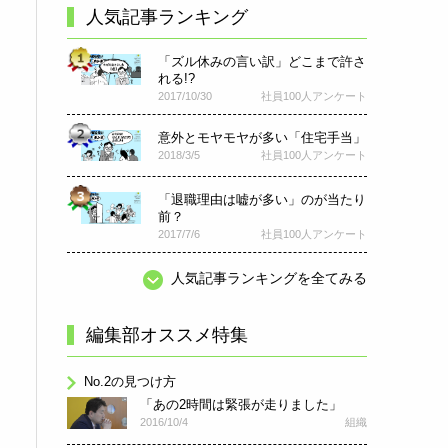
人気記事ランキング
「ズル休みの言い訳」どこまで許さ
れる!?
2017/10/30
社員100人アンケート
意外とモヤモヤが多い「住宅手当」
2018/3/5
社員100人アンケート
「退職理由は嘘が多い」のが当たり
前？
2017/7/6
社員100人アンケート
人気記事ランキングを全てみる
編集部オススメ特集
No.2の見つけ方
「あの2時間は緊張が走りました」
2016/10/4
組織