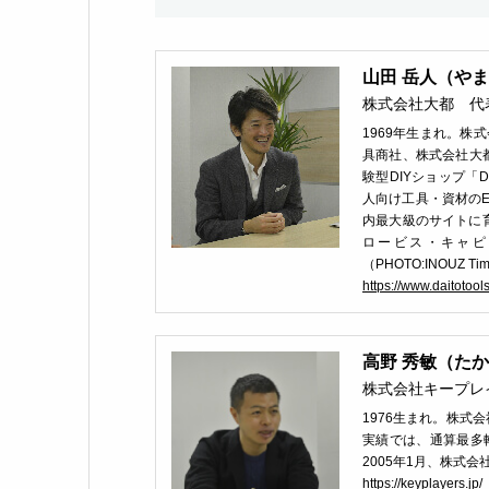
山田 岳人（やま
株式会社大都 代表
1969年生まれ。
具商社、株式会社大都
験型DIYショップ「DIY
人向け工具・資材のEC
内最大級のサイトに育
ロービス・キャピ
（PHOTO:INOUZ Ti
https://www.daitotool
高野 秀敏（たか
株式会社キープレ
1976生まれ。株
実績では、通算最多
2005年1月、株式会社
https://keyplayers.jp/