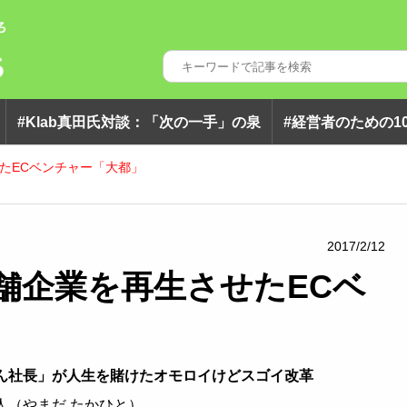
#klab真田氏対談：「次の一手」の泉
#経営者のための1
たECベンチャー「大都」
2017/2/12
舗企業を再生させたECベ
さん社長」が人生を賭けたオモロイけどスゴイ改革
人（やまだ たかひと）