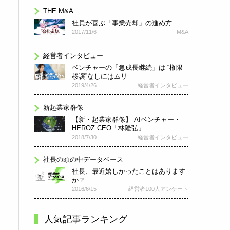
THE M&A
社員が喜ぶ「事業売却」の進め方
2017/11/6
M&A
経営者インタビュー
ベンチャーの「急成長継続」は “権限
移譲”なしにはムリ
2019/4/26
経営者インタビュー
新起業家群像
【新・起業家群像】 AIベンチャー・
HEROZ CEO「林隆弘」
2018/7/30
経営者インタビュー
社長の頭の中データベース
社長、最近嬉しかったことはあります
か？
2016/6/15
経営者100人アンケート
人気記事ランキング