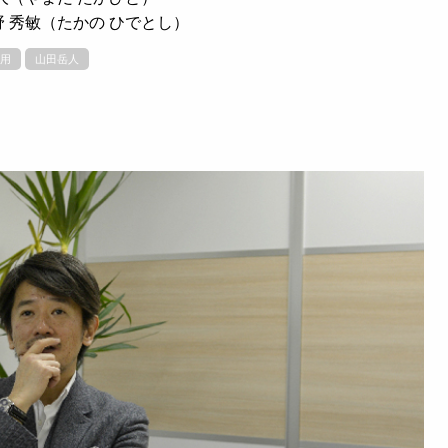
 秀敏（たかの ひでとし）
用
山田岳人