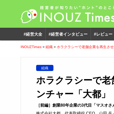
#経営大全
#経営者インタビュー
#レビュー
INOUZTimes
>
組織
>
ホラクラシーで老舗企業を再生させ
組織
ホラクラシーで老
ンチャー「大都」
［前編］創業80年企業の3代目「マスオ
株式会社大都 代表取締役 CEO 山田 岳