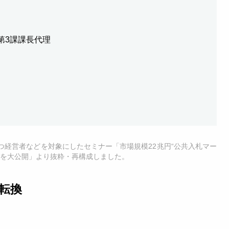
第3課課長代理
もつ経営者などを対象にしたセミナー「市場規模22兆円“公共入札マー
場を大公開」より抜粋・再構成しました。
転換