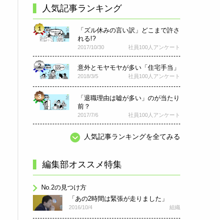
人気記事ランキング
「ズル休みの言い訳」どこまで許さ
れる!?
2017/10/30
社員100人アンケート
意外とモヤモヤが多い「住宅手当」
2018/3/5
社員100人アンケート
「退職理由は嘘が多い」のが当たり
前？
2017/7/6
社員100人アンケート
人気記事ランキングを全てみる
編集部オススメ特集
No.2の見つけ方
「あの2時間は緊張が走りました」
2016/10/4
組織