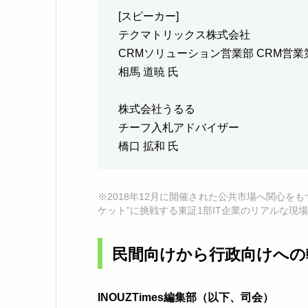
[スピーカー]
テクマトリックス株式会社
CRMソリューション営業部 CRM営業
相馬 道暁 氏
株式会社うるる
チーフ入札アドバイザー
橋口 拡和 氏
※2018年12月に開催された公共市場へ関心を
ケット”に挑戦する東証1部IT企業のリアルな現
民間向けから行政向けへの
INOUZTimes編集部（以下、司会）