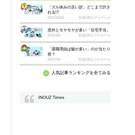
「ズル休みの言い訳」どこまで許さ
れる!?
2017/10/30
社員100人アンケート
意外とモヤモヤが多い「住宅手当」
2018/3/5
社員100人アンケート
「退職理由は嘘が多い」のが当たり
前？
2017/7/6
社員100人アンケート
人気記事ランキングを全てみる
INOUZ Times