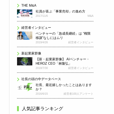
THE M&A
社員が喜ぶ「事業売却」の進め方
2017/11/6
M&A
経営者インタビュー
ベンチャーの「急成長継続」は “権限
移譲”なしにはムリ
2019/4/26
経営者インタビュー
新起業家群像
【新・起業家群像】 AIベンチャー・
HEROZ CEO「林隆弘」
2018/7/30
経営者インタビュー
社長の頭の中データベース
社長、最近嬉しかったことはあります
か？
2016/6/15
経営者100人アンケート
人気記事ランキング