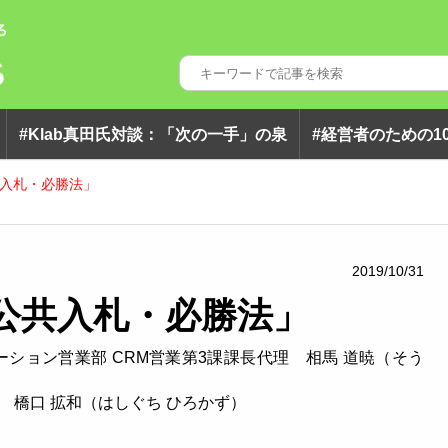
#klab真田氏対談：「次の一手」の泉
#経営者のための1
入札・必勝法」
2019/10/31
公共入札・必勝法」
ション営業部 CRM営業第3課課長代理 相馬 道暁（そう
 橋口 拡和（はしぐち ひろかず）