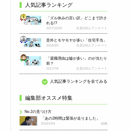
人気記事ランキング
「ズル休みの言い訳」どこまで許さ
れる!?
2017/10/30
社員100人アンケート
意外とモヤモヤが多い「住宅手当」
2018/3/5
社員100人アンケート
「退職理由は嘘が多い」のが当たり
前？
2017/7/6
社員100人アンケート
人気記事ランキングを全てみる
編集部オススメ特集
No.2の見つけ方
「あの2時間は緊張が走りました」
2016/10/4
組織