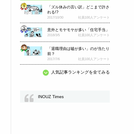
「ズル休みの言い訳」どこまで許さ
れる!?
2017/10/30
社員100人アンケート
意外とモヤモヤが多い「住宅手当」
2018/3/5
社員100人アンケート
「退職理由は嘘が多い」のが当たり
前？
2017/7/6
社員100人アンケート
人気記事ランキングを全てみる
INOUZ Times