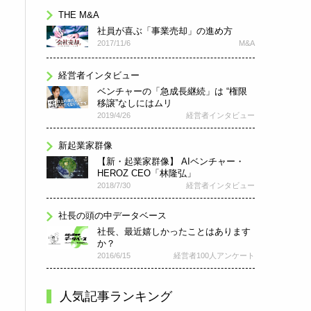
THE M&A
社員が喜ぶ「事業売却」の進め方
2017/11/6
M&A
経営者インタビュー
ベンチャーの「急成長継続」は “権限
移譲”なしにはムリ
2019/4/26
経営者インタビュー
新起業家群像
【新・起業家群像】 AIベンチャー・
HEROZ CEO「林隆弘」
2018/7/30
経営者インタビュー
社長の頭の中データベース
社長、最近嬉しかったことはあります
か？
2016/6/15
経営者100人アンケート
人気記事ランキング