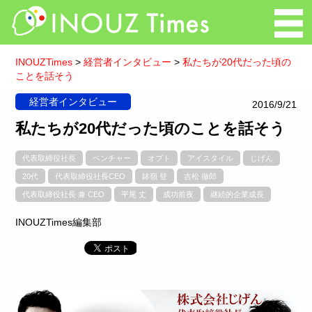
INOUZTimes
>
経営者インタビュー
>
私たちが20代だった頃の
ことを話そう
経営者インタビュー
2016/9/21
私たちが20代だった頃のことを話そう
代表取締役社長
ベンチャー
オプト
アイスタイル
じげん
20代
代表取締役社長CEO
鉢嶺 登
吉松 徹郎
代表取締役社長 兼 CEO
平尾 丈
成功前夜
継続的企業成長
INOUZTimes編集部