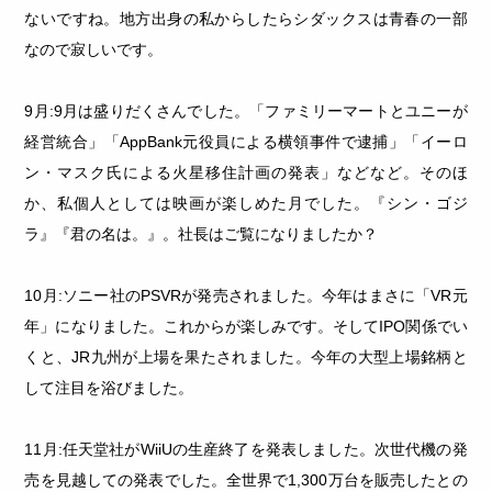
ないですね。地方出身の私からしたらシダックスは青春の一部
なので寂しいです。
9月:9月は盛りだくさんでした。「ファミリーマートとユニーが
経営統合」「AppBank元役員による横領事件で逮捕」「イーロ
ン・マスク氏による火星移住計画の発表」などなど。そのほ
か、私個人としては映画が楽しめた月でした。『シン・ゴジ
ラ』『君の名は。』。社長はご覧になりましたか？
10月:ソニー社のPSVRが発売されました。今年はまさに「VR元
年」になりました。これからが楽しみです。そしてIPO関係でい
くと、JR九州が上場を果たされました。今年の大型上場銘柄と
して注目を浴びました。
11月:任天堂社がWiiUの生産終了を発表しました。次世代機の発
売を見越しての発表でした。全世界で1,300万台を販売したとの