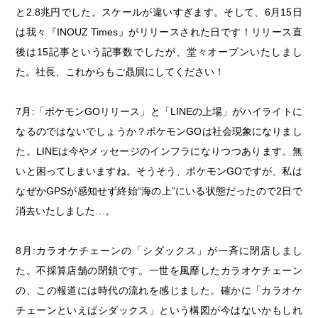
と2.8兆円でした。スケールが違いすぎます。そして、6月15日
は我々『INOUZ Times』がリリースされた日です！リリース直
後は15記事という記事数でしたが、堂々オープンいたしまし
た。社長、これからもご贔屓にしてください！
7月:「ポケモンGOリリース」と「LINEの上場」がハイライトに
なるのではないでしょうか？ポケモンGOは社会現象になりまし
た。LINEは今やメッセージのインフラになりつつあります。無
いと困ってしまいますね。そうそう、ポケモンGOですが、私は
なぜかGPSが感知せず終始“海の上”にいる状態だったので2日で
消去いたしました…。
8月:カラオケチェーンの「シダックス」が一斉に閉店しまし
た。不採算店舗の閉鎖です。一世を風靡したカラオケチェーン
の、この報道には時代の流れを感じました。確かに「カラオケ
チェーンといえばシダックス」という構図が今はないかもしれ